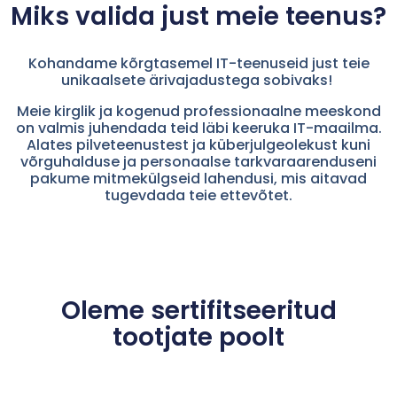
Miks valida just meie teenus?
Kohandame kõrgtasemel IT-teenuseid just teie
unikaalsete ärivajadustega sobivaks!
Meie kirglik ja kogenud professionaalne meeskond
on valmis juhendada teid läbi keeruka IT-maailma.
Alates pilveteenustest ja küberjulgeolekust kuni
võrguhalduse ja personaalse tarkvaraarenduseni
pakume mitmekülgseid lahendusi, mis aitavad
tugevdada teie ettevõtet.
Oleme sertifitseeritud
tootjate poolt