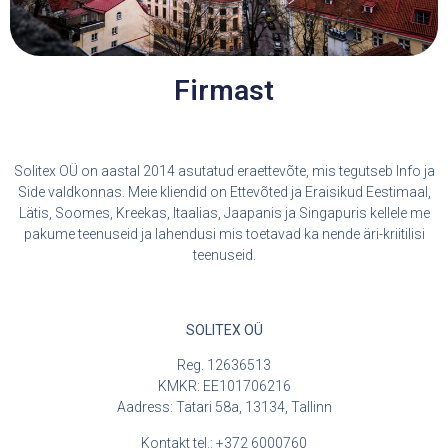
Firmast
Solitex OÜ on aastal 2014 asutatud eraettevõte, mis tegutseb Info ja
Side valdkonnas. Meie kliendid on Ettevõted ja Eraisikud Eestimaal,
Lätis, Soomes, Kreekas, Itaalias, Jaapanis ja Singapuris kellele me
pakume teenuseid ja lahendusi mis toetavad ka nende äri-kriitilisi
teenuseid.
SOLITEX OÜ
Reg. 12636513
KMKR: EE101706216
Aadress: Tatari 58a, 13134, Tallinn
Kontakt tel.: +372 6000760